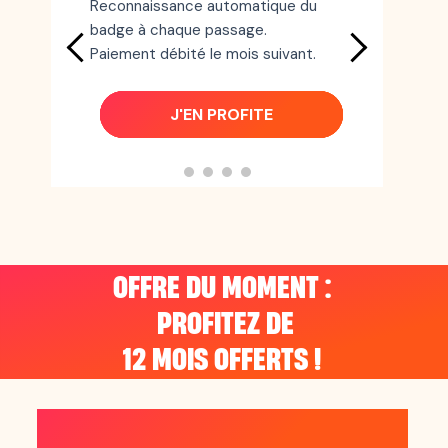
Vo
Reconnaissance automatique du
ju
badge à chaque passage.
te
Paiement débité le mois suivant.
J'EN PROFITE
OFFRE DU MOMENT :
PROFITEZ DE
12 MOIS OFFERTS !
CE QUE LES CLIENTS