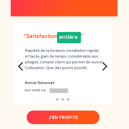
DISENT D'ULYS
“Satisfaction entière ”
entière
“U
Rapidité de la livraison, installation rapide
et facile, gain de temps considérable aux
Un
péages, compte client qui permet de suivre
To
l'utilisation. Que des points positifs
c
Mi
Annie Simonet
Avi
Avis vérifié via
J'EN PROFITE