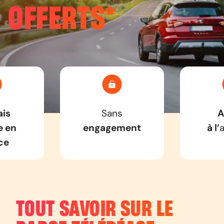
OFFERTS*
ais
Sans
A
e en
engagement
à l’
ce
TOUT SAVOIR SUR LE