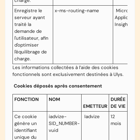
charge.
Enregistre le
x-ms-routing-name
Microsoft
serveur ayant
Application
traité la
Insights
demande de
l'utilisateur, afin
d'optimiser
l'équilibrage de
charge.
Les informations collectées à l’aide des cookies
fonctionnels sont exclusivement destinées à Ulys.
Cookies déposés après consentement
FONCTION
NOM
DURÉE
EMETTEUR
DE VIE
Ce cookie
iadvize-
Iadvize
12
génère un
SID_NUMBER-
mois
identifiant
vuid
unique du