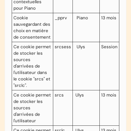
contextuelles
pour Piano
Cookie
_pprv
Piano
13 mois
sauvegardant des
choix en matière
de consentement
Ce cookie permet
srcsess
Ulys
Session
de stocker les
sources
d'arrivées de
l'utilisateur dans
le cookie "srcs" et
"srclc".
Ce cookie permet
srcs
Ulys
13 mois
de stocker les
sources
d'arrivées de
l'utilisateur
Ce cookie permet
srclc
Ulys
13 mois