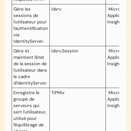
Gère les
idsrv
Microsoft
sessions de
Application
l'utilisateur pour
Insights
l'authentification
via
IdentityServer.
Gère et
idsrv.Session
Microsoft
maintient l'état
Application
de la session de
Insights
l'utilisateur dans
le cadre
d'IdentityServer.
Enregistre le
TiPMix
Microsoft
groupe de
Application
serveurs qui
Insights
sert l'utilisateur,
utilisé pour
l'équilibrage de