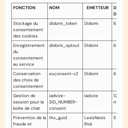
FONCTION
NOM
EMETTEUR
DURÉE
DE VIE
Stockage du
didomi_token
Didomi
6 mois
consentement
des cookies
Enregistrement
didomi_optout
Didomi
6 mois
du
consentement
au service
Conservation
euconsent-v2
Didomi
6 mois
des choix de
consentement
Gestion de
iadvize-
Iadvize
12
session pour la
SID_NUMBER-
mois
boîte de chat
consent
Prévention de la
thx_guid
LexisNexis
5 ans
fraude et
Risk