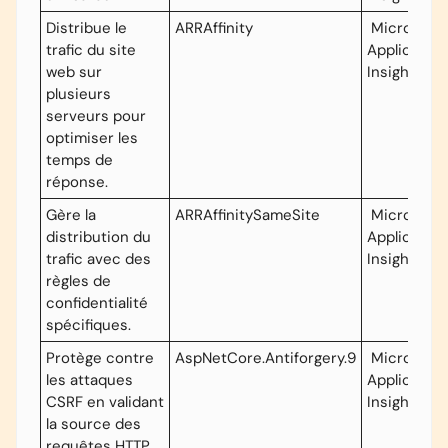
Distribue le
ARRAffinity
Microsoft
trafic du site
Application
web sur
Insights
plusieurs
serveurs pour
optimiser les
temps de
réponse.
Gère la
ARRAffinitySameSite
Microsoft
distribution du
Application
trafic avec des
Insights
règles de
confidentialité
spécifiques.
Protège contre
AspNetCore.Antiforgery.9
Microsoft
les attaques
Application
CSRF en validant
Insights
la source des
requêtes HTTP.