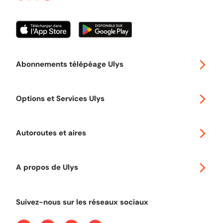
Abonnements télépéage Ulys
Special 30
Options et Services Ulys
Abonnements à remise
Voyager en Europe
Promo télépéage Ulys
Autoroutes et aires
Télépéage poids lourds
Classic 2 roues
Autoroutes en France
Ulys Free
A propos de Ulys
Tout comprendre sur le péage en flux libre
Devenir partenaire
Qui sommes-nous ?
Tout comprendre sur l'utilisation des Chèques-Vacances
Suivez-nous sur les réseaux sociaux
Aide et Contact