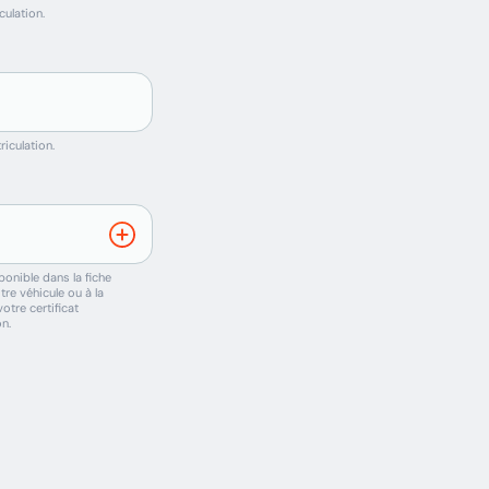
culation.
riculation.
onible dans la fiche
re véhicule ou à la
otre certificat
n.