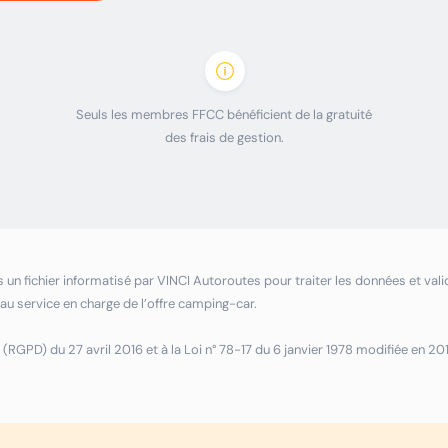
Seuls les membres FFCC bénéficient de la gratuité
des frais de gestion.
un fichier informatisé par VINCI Autoroutes pour traiter les données et valide
es au service en charge de l’offre camping-car.
D) du 27 avril 2016 et à la Loi n° 78-17 du 6 janvier 1978 modifiée en 2018,
ressant à Service Clients Ulys - CS 30531 - 13558 Saint-Martin-de-Crau C