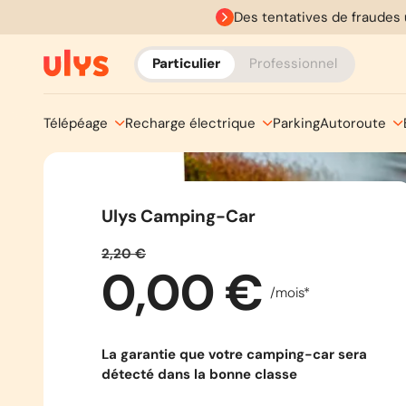
Des tentatives de fraudes 
Particulier
Professionnel
Télépéage
Recharge électrique
Parking
Autoroute
Ulys Camping-Car
2,20 €
0,00 €
/mois*
La garantie que votre camping-car sera
détecté dans la bonne classe