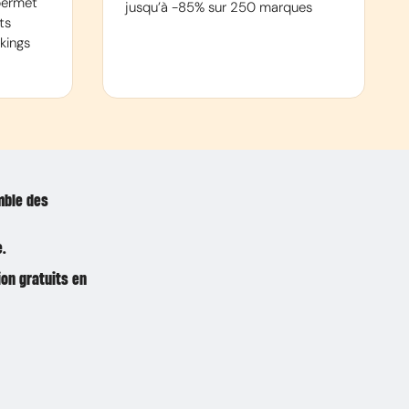
permet
jusqu’à -85% sur 250 marques
ts
kings
emble des
.
ion gratuits en