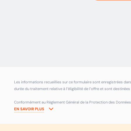
Les informations recueillies sur ce formulaire sont enregistrées dans 
durée du traitement relative à l’éligibilité de l’offre et sont destiné
Conformément au Règlement Général de la Protection des Données (RGP
informations vous concernant, que vous pouvez exercer en vous ad
EN SAVOIR PLUS