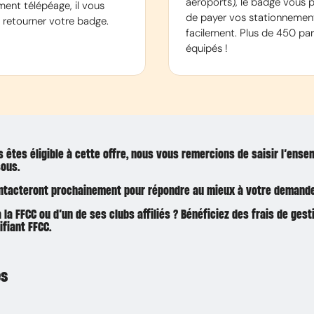
aéroports), le badge vous 
ent télépéage, il vous
de payer vos stationnemen
e retourner votre badge.
facilement. Plus de 450 par
équipés !
s êtes éligible à cette offre, nous vous remercions de saisir l’ens
sous.
ntacteront prochainement pour répondre au mieux à votre demande
la FFCC ou d’un de ses clubs affiliés ? Bénéficiez des frais de gest
ifiant FFCC.
es