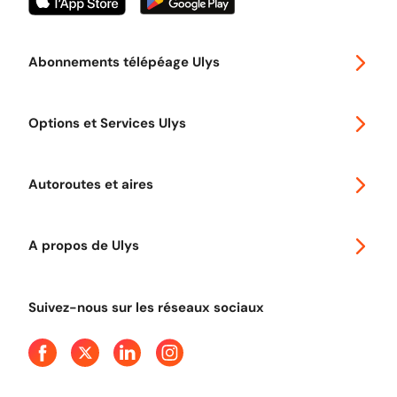
Abonnements télépéage Ulys
Special 30
Options et Services Ulys
Abonnements à remise
Voyager en Europe
Promo télépéage Ulys
Autoroutes et aires
Télépéage poids lourds
Classic 2 roues
Autoroutes en France
Ulys Free
A propos de Ulys
Tout comprendre sur le péage en flux libre
Devenir partenaire
Qui sommes-nous ?
Tout comprendre sur l'utilisation des Chèques-Vacances
Suivez-nous sur les réseaux sociaux
Aide et Contact
Presse
Découvrez le podcast d'Ulys !