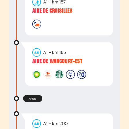
A1
- km
157
AIRE DE CROISILLES
A1
- km
165
AIRE DE WANCOURT-EST
Arras
A1
- km
200