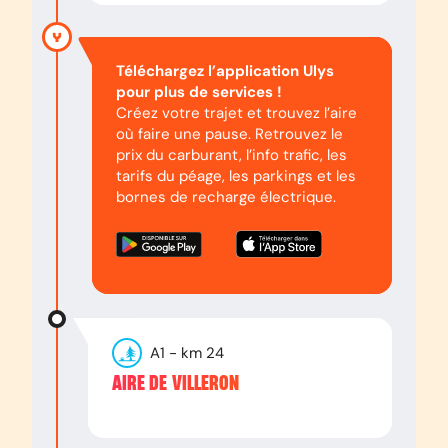
Téléchargez l’application Ulys
pour plus de services !
Créez votre trajet et trouvez l’aire
où faire une pause. Retrouvez le
prix du carburant, l’info trafic, les
tarifs du péage, les parkings et les
bornes de recharge électrique.
A1
- km
24
AIRE DE VILLERON