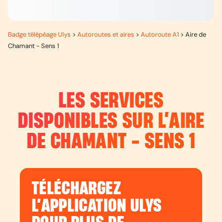
Badge télépéage Ulys
>
Autoroutes et aires
>
Autoroute A1
>
Aire de
Chamant - Sens 1
LES SERVICES
DISPONIBLES SUR L’
AIRE
DE CHAMANT - SENS 1
TÉLÉCHARGEZ
L’APPLICATION ULYS