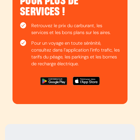
POUR PLUS DE
SERVICES !
Retrouvez le prix du carburant, les
services et les bons plans sur les aires.
Pour un voyage en toute sérénité,
consultez dans l’application l’info trafic, les
tarifs du péage, les parkings et les bornes
de recharge électrique.