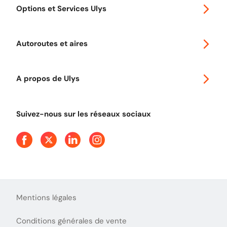
Options et Services Ulys
Abonnements à remise
Voyager en Europe
Promo télépéage Ulys
Autoroutes et aires
Télépéage poids lourds
Classic 2 roues
Autoroutes en France
Ulys Free
A propos de Ulys
Tout comprendre sur le péage en flux libre
Devenir partenaire
Qui sommes-nous ?
Tout comprendre sur l'utilisation des Chèques-Vacances
Suivez-nous sur les réseaux sociaux
Aide et Contact
Presse
Découvrez le podcast d'Ulys !
Mentions légales
Conditions générales de vente