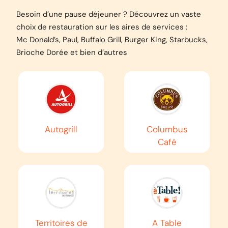
Besoin d’une pause déjeuner ? Découvrez un vaste
choix de restauration sur les aires de services :
AUTOROUTE
A39
Mc Donald’s, Paul, Buffalo Grill, Burger King, Starbucks,
Brioche Dorée et bien d’autres
Dijon
Viriat
EN SAVOIR PLUS
Autogrill
Columbus
Café
AUTOROUTE
A40
Mâcon
Passy
EN SAVOIR PLUS
Territoires de
A Table