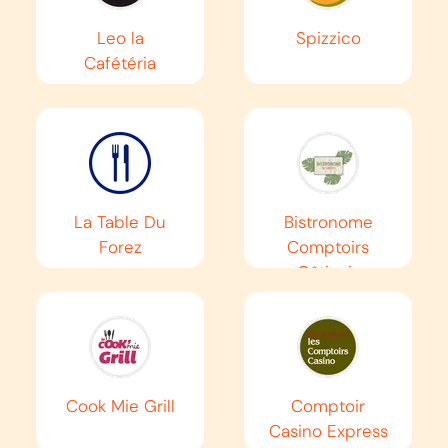
AUTOROUTE
A50
Leo la
Spizzico
Marseille
Cafétéria
Toulon
EN SAVOIR PLUS
La Table Du
Bistronome
AUTOROUTE
A51
Forez
Comptoirs
Marseille
Gâtinais
Gap
EN SAVOIR PLUS
Cook Mie Grill
Comptoir
Casino Express
AUTOROUTE
A52