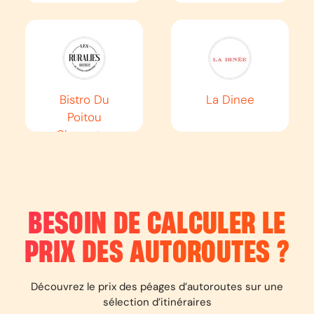
Aix en provence
Aubagne
EN SAVOIR PLUS
Bistro Du
La Dinee
Poitou
Charentes
AUTOROUTE
A54
Nîmes
Salon de Provence
BESOIN DE CALCULER LE
EN SAVOIR PLUS
PRIX DES AUTOROUTES
?
Découvrez le prix des péages d’autoroutes sur une
AUTOROUTE
A57
sélection d’itinéraires