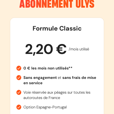
ABONNEMENT ULYS
EN SAVOIR PLUS
Formule Classic
AUTOROUTE
A28
Abbeville
2,20 €
/mois utilisé
Le Mans
EN SAVOIR PLUS
0 € les mois non utilisés**
Sans engagement
et
sans frais de mise
en service
AUTOROUTE
A29
Voie réservée aux péages sur toutes les
Beuzeville
autoroutes de France
Francilly - Selency
Option Espagne-Portugal