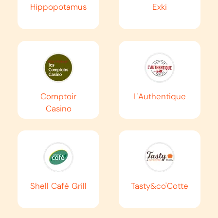
Hippopotamus
Exki
AUTOROUTE
A46
Anse
Vaulx-en-Velin
EN SAVOIR PLUS
Comptoir
L'Authentique
Casino
AUTOROUTE
A46S
Saint-Priest
Chasse-sur-Rhône
EN SAVOIR PLUS
Shell Café Grill
Tasty&co'Cotte