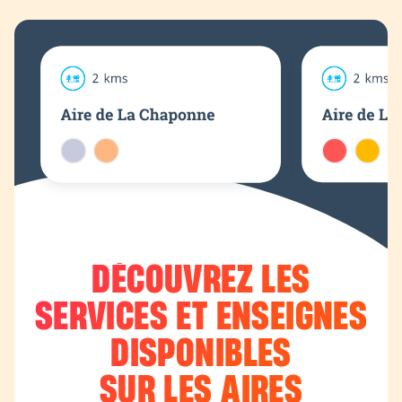
Dunkerque
EN SAVOIR PLUS
AUTOROUTE
A19
Sens
Orléans
EN SAVOIR PLUS
DÉCOUVREZ LES
SERVICES ET ENSEIGNES
AUTOROUTE
A20
DISPONIBLES
Vierzon
SUR LES
AIRES
Montauban