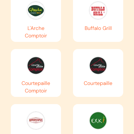
AUTOROUTE
A42
Villeurbanne
L'Arche
Buffalo Grill
Comptoir
Druillat
EN SAVOIR PLUS
AUTOROUTE
A43
Courtepaille
Courtepaille
Lyon
Comptoir
Tunnel du Fréjus
EN SAVOIR PLUS