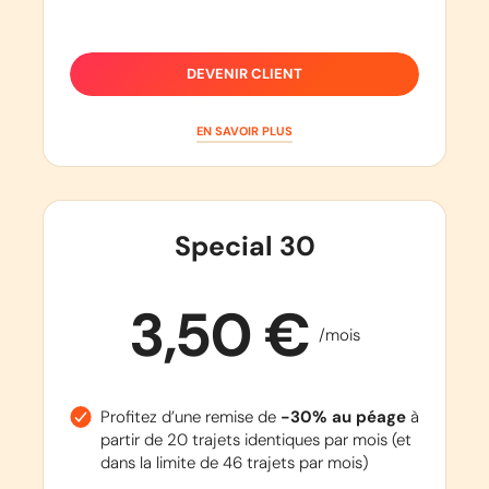
EN SAVOIR PLUS
DEVENIR CLIENT
AUTOROUTE
A31
EN SAVOIR PLUS
Zoufftgen
Beaune
Special 30
EN SAVOIR PLUS
3,50 €
/mois
AUTOROUTE
A34
Reims
Profitez d’une remise de
-30% au péage
à
Sedan
partir de 20 trajets identiques par mois (et
dans la limite de 46 trajets par mois)
EN SAVOIR PLUS