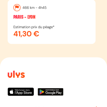
466
km -
4h45
Toulouse
PARIS - LYON
EN SAVOIR PLUS
Estimation prix du péage*
41,30 €
AUTOROUTE
A63
Bordeaux
Espagne
EN SAVOIR PLUS
AUTOROUTE
A64
Bayonne