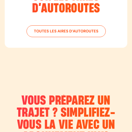
D’AUTOROUTES
EN SAVOIR PLUS
TOUTES LES AIRES D’AUTOROUTES
AUTOROUTE
A25
Lille
Socx
EN SAVOIR PLUS
VOUS PRÉPAREZ UN
AUTOROUTE
A26
TRAJET ? SIMPLIFIEZ-
Calais
VOUS LA VIE AVEC UN
Troyes