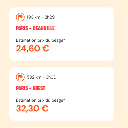
Toulon
Draguignan
199
km -
2h29
EN SAVOIR PLUS
PARIS - DEAUVILLE
Estimation prix du péage*
24,60 €
AUTOROUTE
A61
Toulouse
592
km -
6h00
Narbonne
PARIS - BREST
EN SAVOIR PLUS
Estimation prix du péage*
32,30 €
AUTOROUTE
A62
Bordeaux