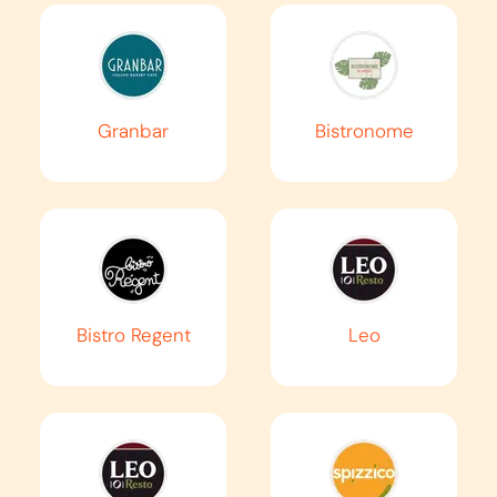
AUTOROUTE
A48
Cessieu
Saint-Égrève
Granbar
Bistronome
EN SAVOIR PLUS
AUTOROUTE
A49
Valence
Bistro Regent
Leo
Grenoble
EN SAVOIR PLUS