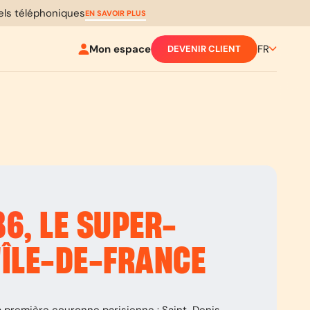
pels téléphoniques
EN SAVOIR PLUS
Mon espace
FR
DEVENIR CLIENT
86
, LE SUPER-
'ÎLE-DE-FRANCE