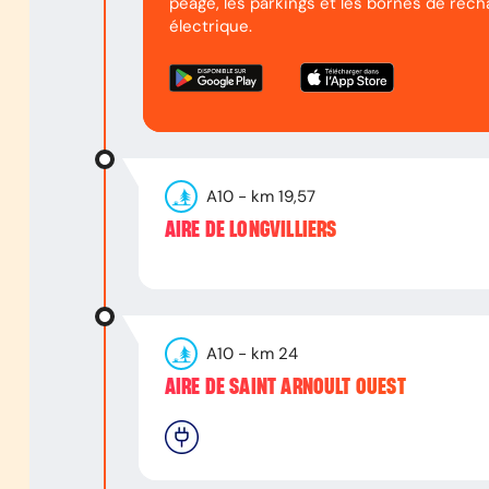
péage, les parkings et les bornes de rech
électrique.
A10
- km
19,57
AIRE DE LONGVILLIERS
A10
- km
24
AIRE DE SAINT ARNOULT OUEST