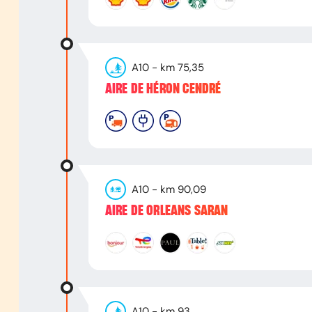
A10
- km
75,35
AIRE DE HÉRON CENDRÉ
A10
- km
90,09
AIRE DE ORLEANS SARAN
A10
- km
93