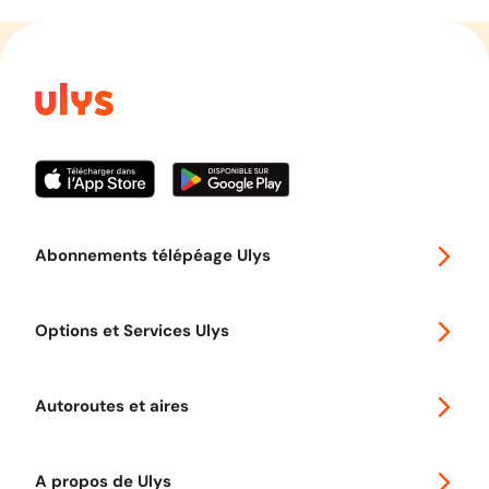
Abonnements télépéage Ulys
Special 30
Options et Services Ulys
Abonnements à remise
Voyager en Europe
Promo télépéage Ulys
Autoroutes et aires
Télépéage poids lourds
Classic 2 roues
Autoroutes en France
Ulys Free
A propos de Ulys