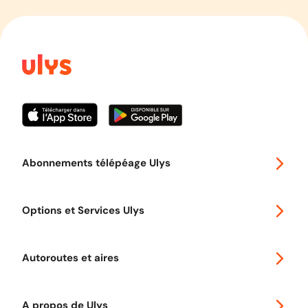
Abonnements télépéage Ulys
Special 30
Options et Services Ulys
Abonnements à remise
Voyager en Europe
Promo télépéage Ulys
Autoroutes et aires
Télépéage poids lourds
Classic 2 roues
Autoroutes en France
Ulys Free
A propos de Ulys