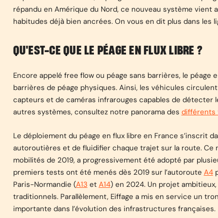
répandu en Amérique du Nord, ce nouveau système vient amé
habitudes déjà bien ancrées. On vous en dit plus dans les li
QU'EST-CE QUE LE PÉAGE EN FLUX LIBRE ?
Encore appelé free flow ou péage sans barrières, le péage e
barrières de péage physiques. Ainsi, les véhicules circulen
capteurs et de caméras infrarouges capables de détecter les
autres systèmes, consultez notre panorama des
différents
Le déploiement du péage en flux libre en France s’inscrit d
autoroutières et de fluidifier chaque trajet sur la route. C
mobilités de 2019, a progressivement été adopté par plusie
premiers tests ont été menés dès 2019 sur l’autoroute
A4
p
Paris-Normandie (
A13
et
A14
) en 2024. Un projet ambitieux
traditionnels. Parallèlement, Eiffage a mis en service un tr
importante dans l’évolution des infrastructures françaises.