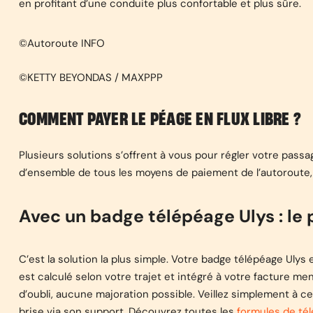
en profitant d’une conduite plus confortable et plus sûre.
©Autoroute INFO
©KETTY BEYONDAS / MAXPPP
COMMENT PAYER LE PÉAGE EN FLUX LIBRE ?
Plusieurs solutions s’offrent à vous pour régler votre passag
d’ensemble de tous les moyens de paiement de l’autoroute
Avec un badge télépéage Ulys : l
C’est la solution la plus simple. Votre badge télépéage Uly
est calculé selon votre trajet et intégré à votre facture m
d’oubli, aucune majoration possible. Veillez simplement à c
brise via son support. Découvrez toutes les
formules de té