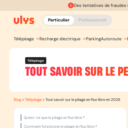
Des tentatives de fraudes 
Particulier
Professionnel
Télépéage
Recharge électrique
Parking
Autoroute
Télépéage
TOUT SAVOIR SUR LE PÉ
Blog
>
Télépéage
>
Tout savoir sur le péage en flux libre en 2026
Qu'est-ce que le péage en flux libre ?
Comment fonctionne le péage en flux libre ?