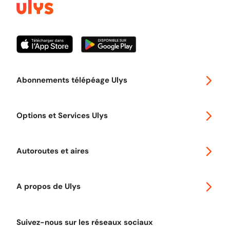
Abonnements télépéage Ulys
Special 30
Options et Services Ulys
Abonnements à remise
Voyager en Europe
Promo télépéage Ulys
Autoroutes et aires
Télépéage poids lourds
Classic 2 roues
Autoroutes en France
Ulys Free
A propos de Ulys
Tout comprendre sur le péage en flux libre
Devenir partenaire
Qui sommes-nous ?
Tout comprendre sur l'utilisation des Chèques-Vacances
Suivez-nous sur les réseaux sociaux