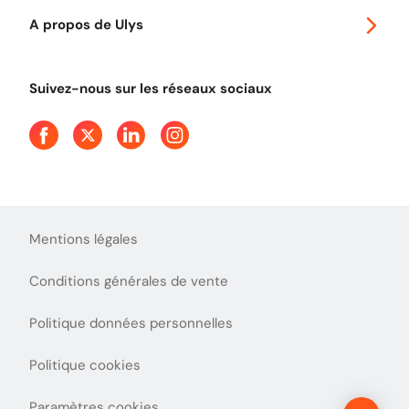
Autoroutes en France
Ulys Free
A propos de Ulys
Tout comprendre sur le péage en flux libre
Devenir partenaire
Qui sommes-nous ?
Tout comprendre sur l'utilisation des Chèques-Vacances
Suivez-nous sur les réseaux sociaux
Aide et Contact
Presse
Découvrez le podcast d'Ulys !
Mentions légales
Conditions générales de vente
Politique données personnelles
Politique cookies
Paramètres cookies