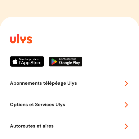
Abonnements télépéage Ulys
Special 30
Options et Services Ulys
Abonnements à remise
Voyager en Europe
Promo télépéage Ulys
Autoroutes et aires
Télépéage poids lourds
Classic 2 roues