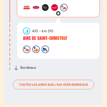
A10
- km
515
AIRE DE SAINT-CHRISTOLY
Bordeaux
TOUTES LES AIRES SUR L’
A10
VERS
BORDEAUX