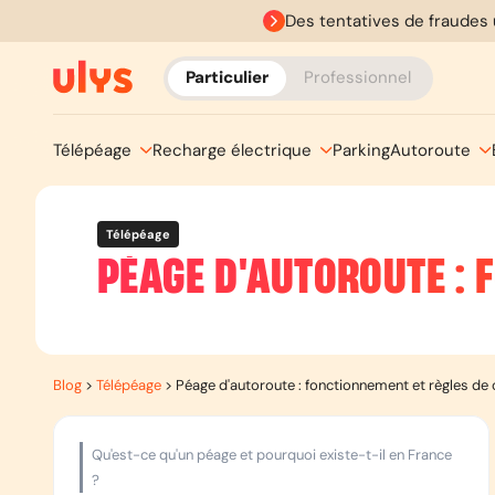
Des tentatives de fraudes 
Particulier
Professionnel
Télépéage
Recharge électrique
Parking
Autoroute
Télépéage
PÉAGE D'AUTOROUTE : 
Blog
>
Télépéage
>
Péage d'autoroute : fonctionnement et règles de 
Qu'est-ce qu'un péage et pourquoi existe-t-il en France
?