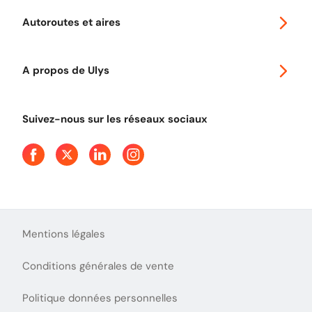
Voyager en Europe
Promo télépéage Ulys
Autoroutes et aires
Télépéage poids lourds
Classic 2 roues
Autoroutes en France
Ulys Free
A propos de Ulys
Tout comprendre sur le péage en flux libre
Devenir partenaire
Qui sommes-nous ?
Tout comprendre sur l'utilisation des Chèques-Vacances
Suivez-nous sur les réseaux sociaux
Aide et Contact
Presse
Découvrez le podcast d'Ulys !
Mentions légales
Conditions générales de vente
Politique données personnelles