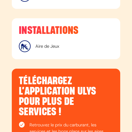
INSTALLATIONS
Aire de Jeux
TÉLÉCHARGEZ
L’APPLICATION ULYS
POUR PLUS DE
SERVICES !
Retrouvez le prix du carburant, les
services et les bons plans sur les aires.