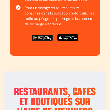
Pour un voyage en toute sérénité,
consultez dans l’application l’info trafic, les
tarifs du péage, les parkings et les bornes
de recharge électrique.
RESTAURANTS, CAFÉS
ET BOUTIQUES SUR