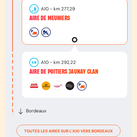
A10
- km
277,29
AIRE DE MEUNIERS
A10
- km
292,22
AIRE DE POITIERS JAUNAY CLAN
Bordeaux
TOUTES LES AIRES SUR L’
A10
VERS
BORDEAUX