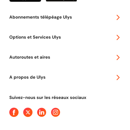
Abonnements télépéage Ulys
Special 30
Options et Services Ulys
Abonnements à remise
Voyager en Europe
Promo télépéage Ulys
Autoroutes et aires
Télépéage poids lourds
Classic 2 roues
Autoroutes en France
Ulys Free
A propos de Ulys
Tout comprendre sur le péage en flux libre
Devenir partenaire
Qui sommes-nous ?
Tout comprendre sur l'utilisation des Chèques-Vacances
Suivez-nous sur les réseaux sociaux
Aide et Contact
Presse
Découvrez le podcast d'Ulys !