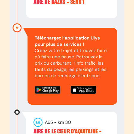
AIRE DE BAZAS - SENS 1
Téléchargez l’application Ulys
pour plus de services !
Créez votre trajet et trouvez l’aire
où faire une pause. Retrouvez le
prix du carburant, l’info trafic, les
tarifs du péage, les parkings et les
bornes de recharge électrique.
A65
- km
30
AIRE DE LE CŒUR D'AQUITAINE -