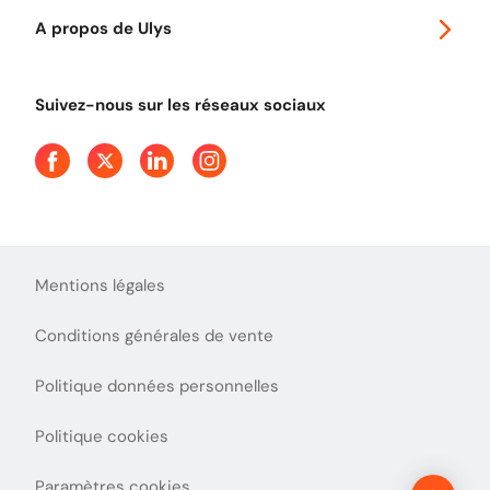
Autoroutes en France
Ulys Free
A propos de Ulys
Tout comprendre sur le péage en flux libre
Devenir partenaire
Qui sommes-nous ?
Tout comprendre sur l'utilisation des Chèques-Vacances
Suivez-nous sur les réseaux sociaux
Aide et Contact
Presse
Découvrez le podcast d'Ulys !
Mentions légales
Conditions générales de vente
Politique données personnelles
Politique cookies
Paramètres cookies