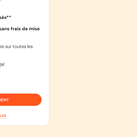
isés**
sans frais de mise
s sur toutes les
al
IENT
PLUS