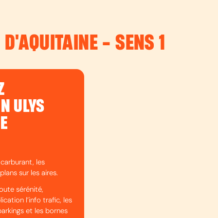
 D'AQUITAINE - SENS 1
Z
ON ULYS
DE
 carburant, les
plans sur les aires.
oute sérénité,
cation l’info trafic, les
parkings et les bornes