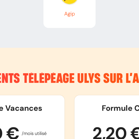
Agip
NTS TÉLÉPÉAGE ULYS SUR L
e Vacances
Formule C
0 €
2,20 
/mois utilisé