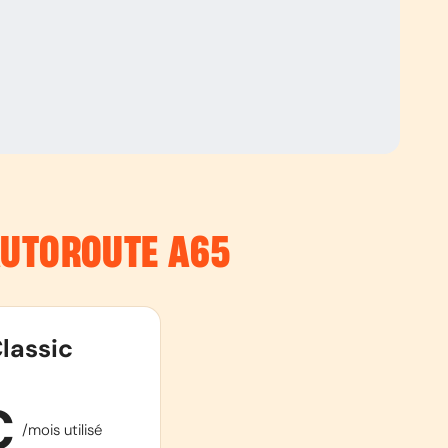
’AUTOROUTE
A65
lassic
€
/mois utilisé