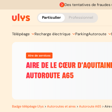
Des tentatives de fraudes 
Particulier
Professionnel
Télépéage
Recharge électrique
Parking
Autoroute
Aire de services
AIRE DE LE CŒUR D'AQUITAINE
AUTOROUTE A65
Badge télépéage Ulys
>
Autoroutes et aires
>
Autoroute A65
>
Aire 