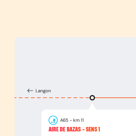
Langon
A65
- km
11
AIRE DE BAZAS - SENS 1