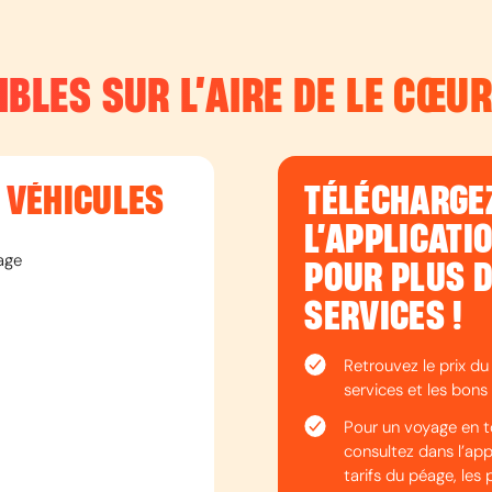
IBLES SUR L’
AIRE DE LE CŒUR
T VÉHICULES
TÉLÉCHARGE
L’APPLICATI
age
POUR PLUS 
SERVICES !
Retrouvez le prix du
services et les bons 
Pour un voyage en t
consultez dans l’appli
tarifs du péage, les 