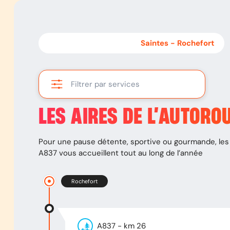
Rochefort
-
Saintes
Saintes
-
Rochefort
Filtrer par services
LES AIRES DE L’AUTORO
Pour une pause détente, sportive ou gourmande, les 
A837
vous accueillent tout au long de l’année
Rochefort
A837
- km
26