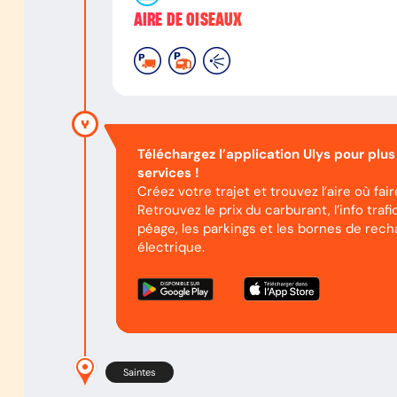
AIRE DE OISEAUX
Téléchargez l’application Ulys pour plus
services !
Créez votre trajet et trouvez l’aire où fai
Retrouvez le prix du carburant, l’info trafic
péage, les parkings et les bornes de rech
électrique.
Saintes