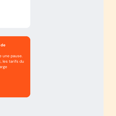
 de
re une pause.
, les tarifs du
arge