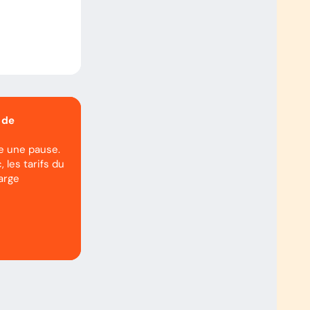
 de
re une pause.
, les tarifs du
arge