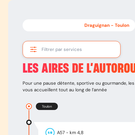
Toulon
-
Draguignan
Draguignan
-
Toulon
Filtrer par services
LES AIRES DE L’AUTORO
Pour une pause détente, sportive ou gourmande, les 
vous accueillent tout au long de l’année
Toulon
A57
- km
4,8