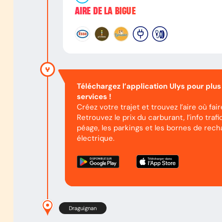
AIRE DE LA BIGUE
Téléchargez l’application Ulys pour plus
services !
Créez votre trajet et trouvez l’aire où fai
Retrouvez le prix du carburant, l’info trafic
péage, les parkings et les bornes de rech
électrique.
Draguignan