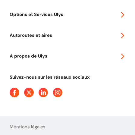
Special 30
Options et Services Ulys
Abonnements à remise
Voyager en Europe
Promo télépéage Ulys
Autoroutes et aires
Télépéage poids lourds
Classic 2 roues
Autoroutes en France
Ulys Free
A propos de Ulys
Tout comprendre sur le péage en flux libre
Devenir partenaire
Qui sommes-nous ?
Tout comprendre sur l'utilisation des Chèques-Vacances
Suivez-nous sur les réseaux sociaux
Aide et Contact
Presse
Découvrez le podcast d'Ulys !
Mentions légales