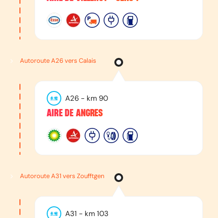
Autoroute A26 vers Calais
A26
- km
90
AIRE DE ANGRES
Autoroute A31 vers Zoufftgen
A31
- km
103