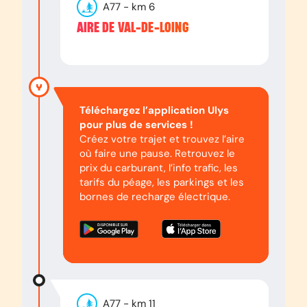
A77
- km
6
AIRE DE VAL-DE-LOING
Téléchargez l’application Ulys
pour plus de services !
Créez votre trajet et trouvez l’aire
où faire une pause. Retrouvez le
prix du carburant, l’info trafic, les
tarifs du péage, les parkings et les
bornes de recharge électrique.
A77
- km
11