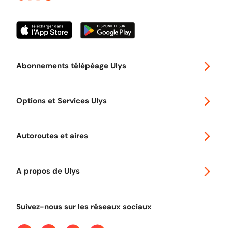
Abonnements télépéage Ulys
Special 30
Options et Services Ulys
Abonnements à remise
Voyager en Europe
Promo télépéage Ulys
Autoroutes et aires
Télépéage poids lourds
Classic 2 roues
Autoroutes en France
Ulys Free
A propos de Ulys
Tout comprendre sur le péage en flux libre
Devenir partenaire
Qui sommes-nous ?
Tout comprendre sur l'utilisation des Chèques-Vacances
Suivez-nous sur les réseaux sociaux
Aide et Contact