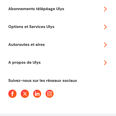
Abonnements télépéage Ulys
Special 30
Options et Services Ulys
Abonnements à remise
Voyager en Europe
Promo télépéage Ulys
Autoroutes et aires
Télépéage poids lourds
Classic 2 roues
Autoroutes en France
Ulys Free
A propos de Ulys
Tout comprendre sur le péage en flux libre
Devenir partenaire
Qui sommes-nous ?
Tout comprendre sur l'utilisation des Chèques-Vacances
Suivez-nous sur les réseaux sociaux
Aide et Contact
Presse
Découvrez le podcast d'Ulys !