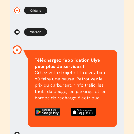
Orléans
Vierzon
Téléchargez l’application Ulys
pour plus de services !
Créez votre trajet et trouvez l’aire
où faire une pause. Retrouvez le
prix du carburant, l’info trafic, les
tarifs du péage, les parkings et les
bornes de recharge électrique.