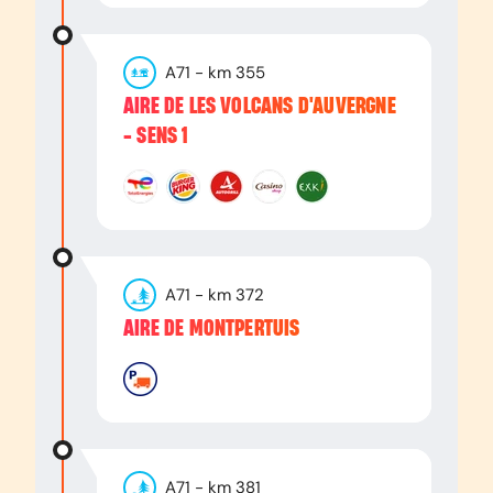
A71
- km
355
AIRE DE LES VOLCANS D'AUVERGNE
- SENS 1
A71
- km
372
AIRE DE MONTPERTUIS
A71
- km
381