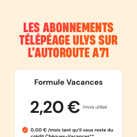
LES ABONNEMENTS
TÉLÉPÉAGE ULYS SUR
L’AUTOROUTE
A71
Formule Vacances
2,20 €
/mois utilisé
0,00 € /mois tant qu’il vous reste du
crédit Chèques-Vacances**