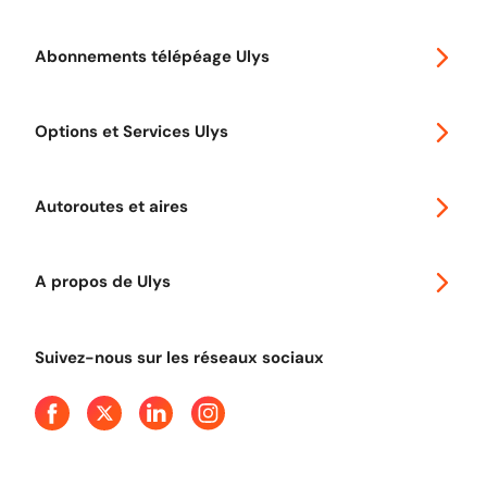
Abonnements télépéage Ulys
Special 30
Options et Services Ulys
Abonnements à remise
Voyager en Europe
Promo télépéage Ulys
Autoroutes et aires
Télépéage poids lourds
Classic 2 roues
Autoroutes en France
Ulys Free
A propos de Ulys
Tout comprendre sur le péage en flux libre
Devenir partenaire
Qui sommes-nous ?
Tout comprendre sur l'utilisation des Chèques-Vacances
Suivez-nous sur les réseaux sociaux
Aide et Contact
Presse
Découvrez le podcast d'Ulys !