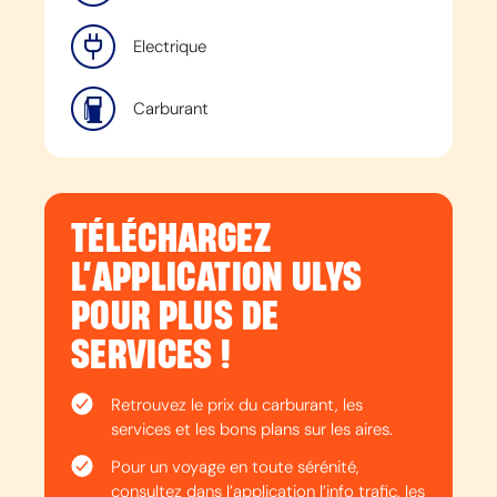
Electrique
Carburant
TÉLÉCHARGEZ
L’APPLICATION ULYS
POUR PLUS DE
SERVICES !
Retrouvez le prix du carburant, les
services et les bons plans sur les aires.
Pour un voyage en toute sérénité,
consultez dans l’application l’info trafic, les