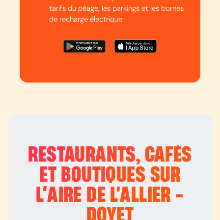
tarifs du péage, les parkings et les bornes
de recharge électrique.
RESTAURANTS, CAFÉS
ET BOUTIQUES SUR
L’
AIRE DE L'ALLIER -
DOYET