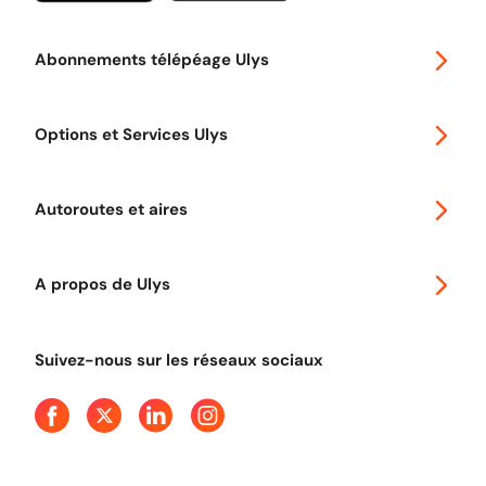
Abonnements télépéage Ulys
Special 30
Options et Services Ulys
Abonnements à remise
Voyager en Europe
Promo télépéage Ulys
Autoroutes et aires
Télépéage poids lourds
Classic 2 roues
Autoroutes en France
Ulys Free
A propos de Ulys
Tout comprendre sur le péage en flux libre
Devenir partenaire
Qui sommes-nous ?
Tout comprendre sur l'utilisation des Chèques-Vacances
Suivez-nous sur les réseaux sociaux
Aide et Contact
Presse
Découvrez le podcast d'Ulys !