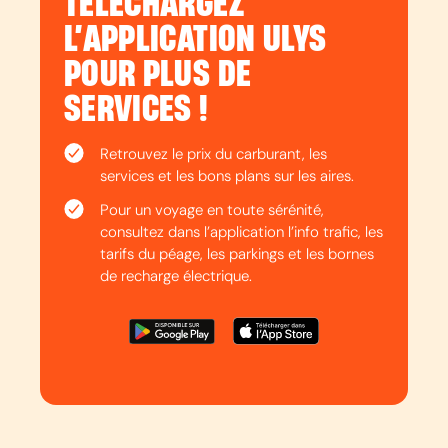
TÉLÉCHARGEZ
L’APPLICATION ULYS
POUR PLUS DE
SERVICES !
Retrouvez le prix du carburant, les
services et les bons plans sur les aires.
Pour un voyage en toute sérénité,
consultez dans l’application l’info trafic, les
tarifs du péage, les parkings et les bornes
de recharge électrique.