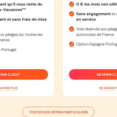
ant qu’il vous reste du
0 € les mois non util
es-Vacances**
Sans engagement
et
nt et sans frais de mise
en service
Voie réservée aux péage
ux péages sur toutes les
autoroutes de France
rance
Option Espagne-Portug
-Portugal
ENIR CLIENT
DEVENIR CL
SAVOIR PLUS
EN SAVOIR 
TOUTES NOS OFFRES PARTICULIERS