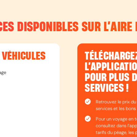
CES DISPONIBLES SUR L’
AIRE
T VÉHICULES
TÉLÉCHARGE
L’APPLICATI
age
POUR PLUS 
SERVICES !
Retrouvez le prix du
services et les bons 
Pour un voyage en t
consultez dans l’appli
tarifs du péage, les 