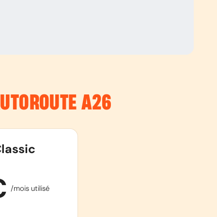
’AUTOROUTE
A26
lassic
€
/mois utilisé