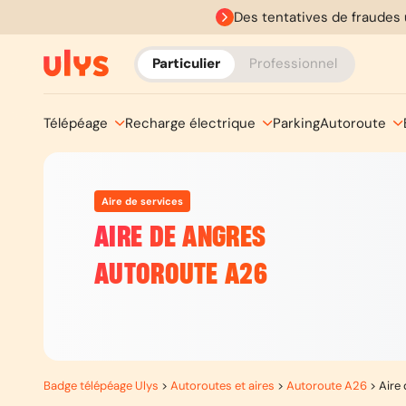
Des tentatives de fraudes 
Particulier
Professionnel
Télépéage
Recharge électrique
Parking
Autoroute
Aire de services
AIRE DE ANGRES
AUTOROUTE A26
Badge télépéage Ulys
>
Autoroutes et aires
>
Autoroute A26
>
Aire