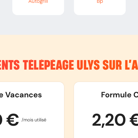
Autogrill
Bp
NTS TÉLÉPÉAGE ULYS SUR L
e Vacances
Formule C
0 €
2,20 
/mois utilisé