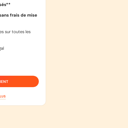
isés**
sans frais de mise
s sur toutes les
al
IENT
PLUS