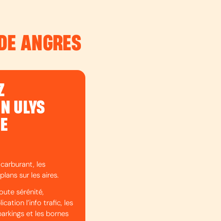
 DE ANGRES
Z
ON ULYS
DE
 carburant, les
plans sur les aires.
oute sérénité,
cation l’info trafic, les
parkings et les bornes