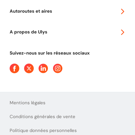
Voyager en Europe
Promo télépéage Ulys
Autoroutes et aires
Télépéage poids lourds
Classic 2 roues
Autoroutes en France
Ulys Free
A propos de Ulys
Tout comprendre sur le péage en flux libre
Devenir partenaire
Qui sommes-nous ?
Tout comprendre sur l'utilisation des Chèques-Vacances
Suivez-nous sur les réseaux sociaux
Aide et Contact
Presse
Découvrez le podcast d'Ulys !
Mentions légales
Conditions générales de vente
Politique données personnelles