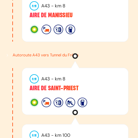
A43
- km
8
AIRE DE MANISSIEU
Autoroute A43 vers Tunnel du Fréjus
A43
- km
8
AIRE DE SAINT-PRIEST
A43
- km
100