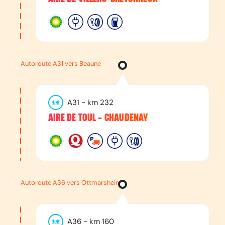
Autoroute A31 vers Beaune
A31
- km
232
AIRE DE TOUL - CHAUDENAY
Autoroute A36 vers Ottmarsheim
A36
- km
160