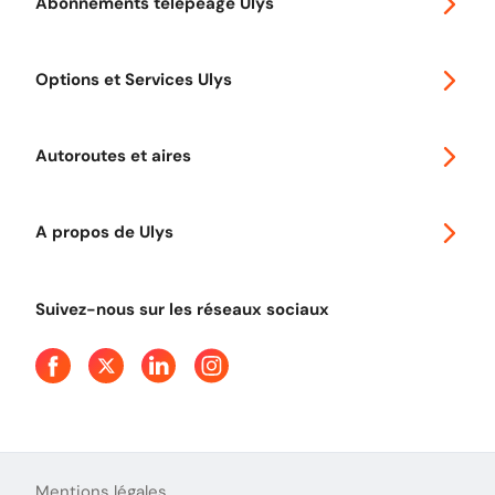
Abonnements télépéage Ulys
Special 30
Options et Services Ulys
Abonnements à remise
Voyager en Europe
Promo télépéage Ulys
Autoroutes et aires
Télépéage poids lourds
Classic 2 roues
Autoroutes en France
Ulys Free
A propos de Ulys
Tout comprendre sur le péage en flux libre
Devenir partenaire
Qui sommes-nous ?
Tout comprendre sur l'utilisation des Chèques-Vacances
Suivez-nous sur les réseaux sociaux
Aide et Contact
Presse
Découvrez le podcast d'Ulys !
Mentions légales