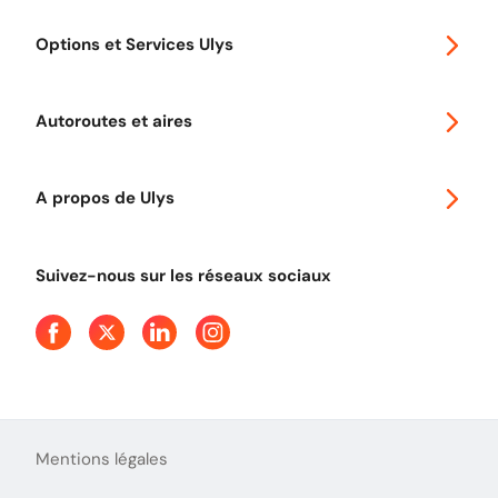
Special 30
Options et Services Ulys
Abonnements à remise
Voyager en Europe
Promo télépéage Ulys
Autoroutes et aires
Télépéage poids lourds
Classic 2 roues
Autoroutes en France
Ulys Free
A propos de Ulys
Tout comprendre sur le péage en flux libre
Devenir partenaire
Qui sommes-nous ?
Tout comprendre sur l'utilisation des Chèques-Vacances
Suivez-nous sur les réseaux sociaux
Aide et Contact
Presse
Découvrez le podcast d'Ulys !
Mentions légales