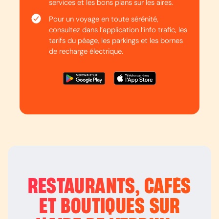
services et les bons plans sur les aires.
Pour un voyage en toute sérénité,
consultez dans l’application l’info trafic, les
tarifs du péage, les parkings et les bornes
de recharge électrique.
RESTAURANTS, CAFÉS
ET BOUTIQUES SUR