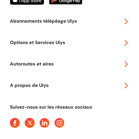
Abonnements télépéage Ulys
Special 30
Options et Services Ulys
Abonnements à remise
Voyager en Europe
Promo télépéage Ulys
Autoroutes et aires
Télépéage poids lourds
Classic 2 roues
Autoroutes en France
Ulys Free
A propos de Ulys
Tout comprendre sur le péage en flux libre
Devenir partenaire
Qui sommes-nous ?
Tout comprendre sur l'utilisation des Chèques-Vacances
Suivez-nous sur les réseaux sociaux
Aide et Contact
Presse
Découvrez le podcast d'Ulys !