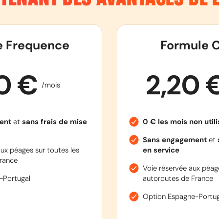
e Frequence
Formule C
90 €
2,20 
/mois
ent
et
sans frais de mise
0 € les mois non util
Sans engagement
et
ux péages sur toutes les
en service
rance
Voie réservée aux péage
-Portugal
autoroutes de France
Option Espagne-Portug