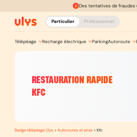
Des tentatives de fraudes 
Particulier
Professionnel
Télépéage
Recharge électrique
Parking
Autoroute
RESTAURATION RAPIDE
KFC
Badge télépéage Ulys
>
Autoroutes et aires
>
Kfc