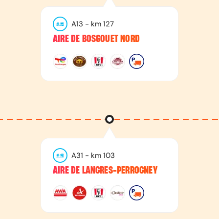
A13
- km
127
AIRE DE BOSGOUET NORD
A31
- km
103
AIRE DE LANGRES-PERROGNEY