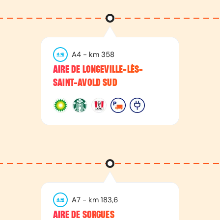
A4
- km
358
AIRE DE LONGEVILLE-LÈS-
SAINT-AVOLD SUD
A7
- km
183,6
AIRE DE SORGUES