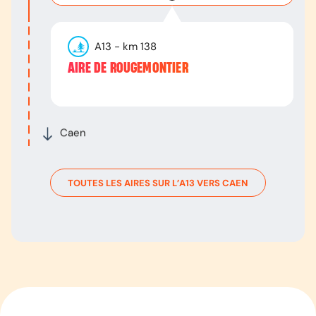
A13
- km
138
AIRE DE ROUGEMONTIER
Caen
TOUTES LES AIRES SUR L’
A13
VERS
CAEN