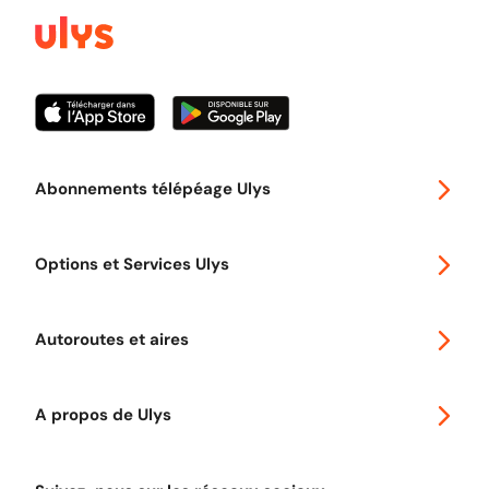
Abonnements télépéage Ulys
Special 30
Options et Services Ulys
Abonnements à remise
Voyager en Europe
Promo télépéage Ulys
Autoroutes et aires
Télépéage poids lourds
Classic 2 roues
Autoroutes en France
Ulys Free
A propos de Ulys
Tout comprendre sur le péage en flux libre
Devenir partenaire
Qui sommes-nous ?
Tout comprendre sur l'utilisation des Chèques-Vacances