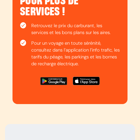
POUR PLUS DE
SERVICES !
Retrouvez le prix du carburant, les
services et les bons plans sur les aires.
Pour un voyage en toute sérénité,
consultez dans l’application l’info trafic, les
tarifs du péage, les parkings et les bornes
de recharge électrique.