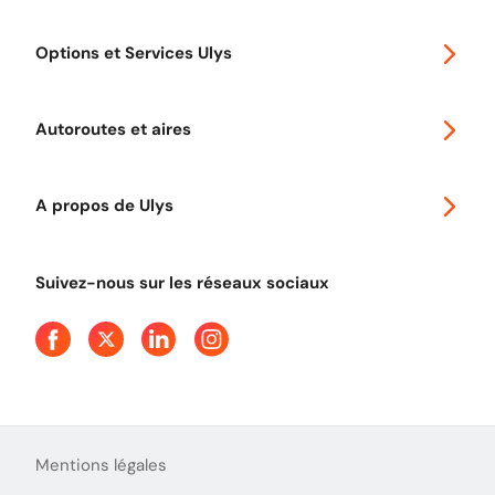
Special 30
Options et Services Ulys
Abonnements à remise
Voyager en Europe
Promo télépéage Ulys
Autoroutes et aires
Télépéage poids lourds
Classic 2 roues
Autoroutes en France
Ulys Free
A propos de Ulys
Tout comprendre sur le péage en flux libre
Devenir partenaire
Qui sommes-nous ?
Tout comprendre sur l'utilisation des Chèques-Vacances
Suivez-nous sur les réseaux sociaux
Aide et Contact
Presse
Découvrez le podcast d'Ulys !
Mentions légales