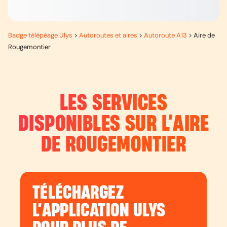
Badge télépéage Ulys
>
Autoroutes et aires
>
Autoroute A13
>
Aire de
Rougemontier
LES SERVICES
DISPONIBLES SUR L’
AIRE
DE ROUGEMONTIER
TÉLÉCHARGEZ
L’APPLICATION ULYS