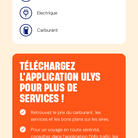
Electrique
Carburant
TÉLÉCHARGEZ
L’APPLICATION ULYS
POUR PLUS DE
SERVICES !
Retrouvez le prix du carburant, les
services et les bons plans sur les aires.
Pour un voyage en toute sérénité,
consultez dans l’application l’info trafic, les