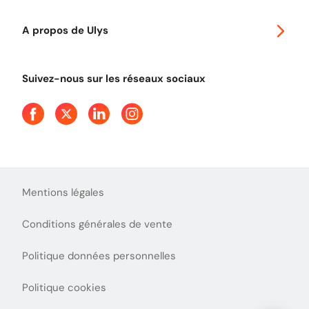
Classic 2 roues
Autoroutes en France
Ulys Free
A propos de Ulys
Tout comprendre sur le péage en flux libre
Devenir partenaire
Qui sommes-nous ?
Tout comprendre sur l'utilisation des Chèques-Vacances
Suivez-nous sur les réseaux sociaux
Aide et Contact
Presse
Découvrez le podcast d'Ulys !
Mentions légales
Conditions générales de vente
Politique données personnelles
Politique cookies