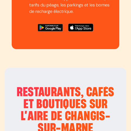
tarifs du péage, les parkings et les bornes
de recharge électrique.
RESTAURANTS, CAFÉS
ET BOUTIQUES SUR
L’
AIRE DE CHANGIS-
SUR-MARNE