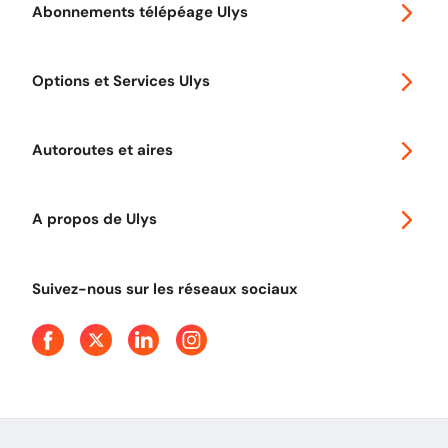
Abonnements télépéage Ulys
Special 30
Options et Services Ulys
Abonnements à remise
Voyager en Europe
Promo télépéage Ulys
Autoroutes et aires
Télépéage poids lourds
Classic 2 roues
Autoroutes en France
Ulys Free
A propos de Ulys
Tout comprendre sur le péage en flux libre
Devenir partenaire
Qui sommes-nous ?
Tout comprendre sur l'utilisation des Chèques-Vacances
Suivez-nous sur les réseaux sociaux
Aide et Contact
Presse
Découvrez le podcast d'Ulys !