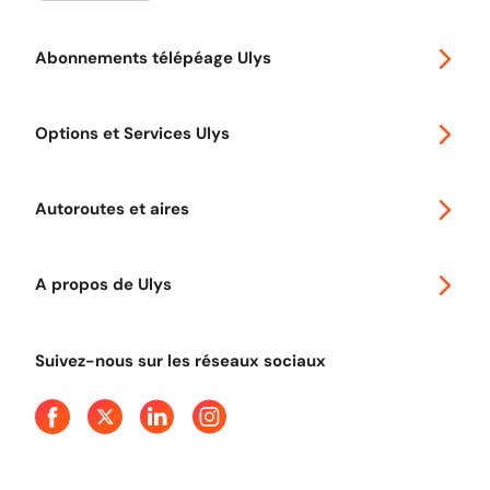
Abonnements télépéage Ulys
Special 30
Options et Services Ulys
Abonnements à remise
Voyager en Europe
Promo télépéage Ulys
Autoroutes et aires
Télépéage poids lourds
Classic 2 roues
Autoroutes en France
Ulys Free
A propos de Ulys
Tout comprendre sur le péage en flux libre
Devenir partenaire
Qui sommes-nous ?
Tout comprendre sur l'utilisation des Chèques-Vacances
Suivez-nous sur les réseaux sociaux
Aide et Contact
Presse
Découvrez le podcast d'Ulys !