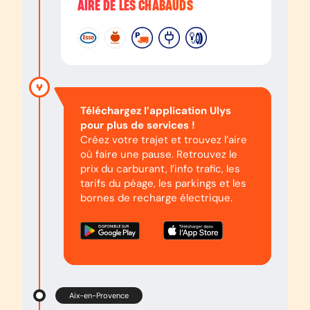
AIRE DE LES CHABAUDS
Téléchargez l’application Ulys
pour plus de services !
Créez votre trajet et trouvez l’aire
où faire une pause. Retrouvez le
prix du carburant, l’info trafic, les
tarifs du péage, les parkings et les
bornes de recharge électrique.
Aix-en-Provence