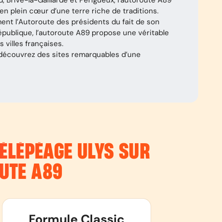
 Brive-la-Gaillarde et Périgueux, l’autoroute A89
n plein cœur d’une terre riche de traditions.
ent l’Autoroute des présidents du fait de son
épublique, l’autoroute A89 propose une véritable
 villes françaises.
 découvrez des sites remarquables d’une
ÉLÉPÉAGE ULYS SUR
OUTE
A89
Formule Classic