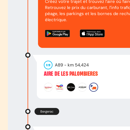
Créez votre trajet et trouvez l’aire où fai
Retrouvez le prix du carburant, l’info trafic
péage, les parkings et les bornes de rech
électrique.
A89
- km
54,424
AIRE DE LES PALOMBIERES
Bergerac