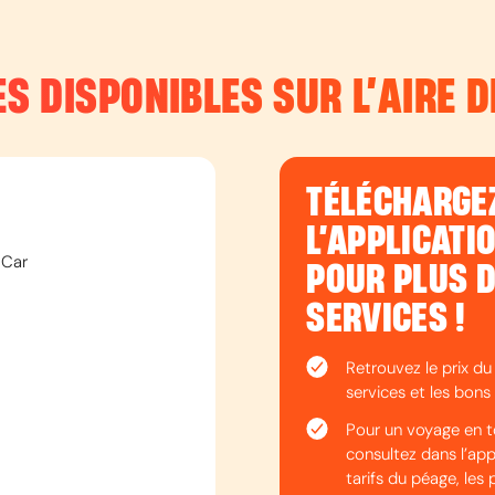
ES DISPONIBLES SUR L’
AIRE D
TÉLÉCHARGE
L’APPLICATI
 Car
POUR PLUS 
SERVICES !
Retrouvez le prix du
services et les bons 
Pour un voyage en t
consultez dans l’appli
tarifs du péage, les 