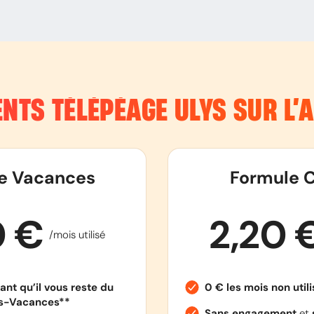
NTS TÉLÉPÉAGE ULYS SUR L
e Vacances
Formule C
0 €
2,20 
/mois utilisé
ant qu’il vous reste du
0 € les mois non util
es-Vacances**
Sans engagement
et