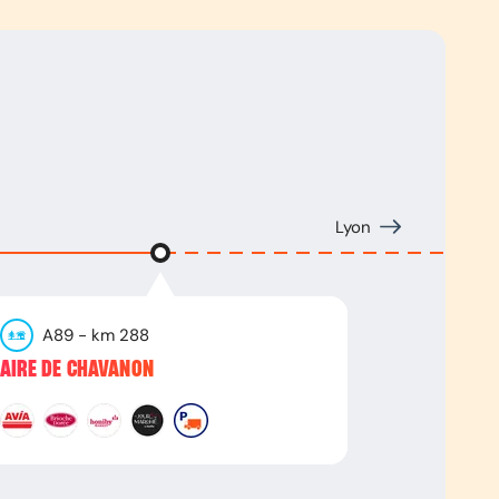
Lyon
A89
- km
288
AIRE DE CHAVANON