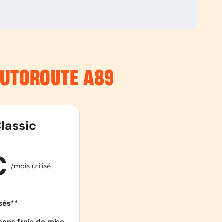
’AUTOROUTE
A89
lassic
€
/mois utilisé
isés**
sans frais de mise