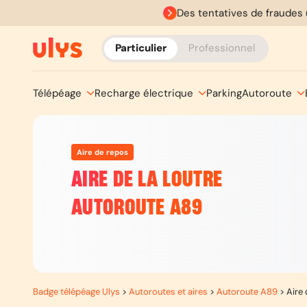
Des tentatives de fraudes 
Particulier
Professionnel
Télépéage
Recharge électrique
Parking
Autoroute
Aire de repos
AIRE DE LA LOUTRE
AUTOROUTE A89
Badge télépéage Ulys
>
Autoroutes et aires
>
Autoroute A89
>
Aire 