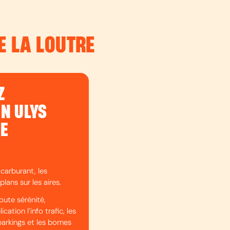
E LA LOUTRE
Z
ON ULYS
DE
 carburant, les
plans sur les aires.
oute sérénité,
cation l’info trafic, les
parkings et les bornes