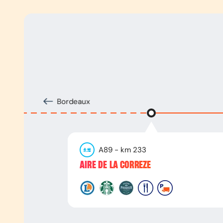
Bordeaux
A89
- km
233
AIRE DE LA CORREZE