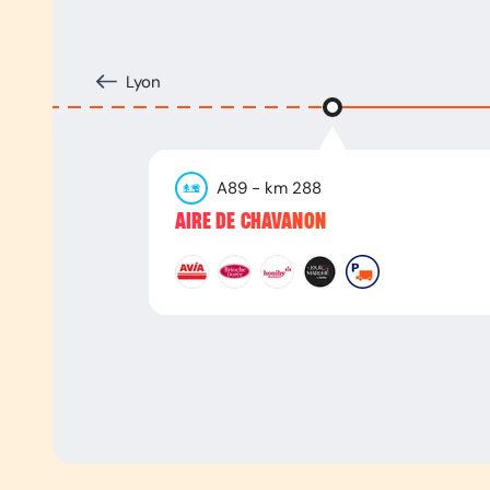
Lyon
A89
- km
288
AIRE DE CHAVANON