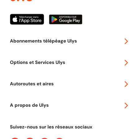
Abonnements télépéage Ulys
Special 30
Options et Services Ulys
Abonnements à remise
Voyager en Europe
Promo télépéage Ulys
Autoroutes et aires
Télépéage poids lourds
Classic 2 roues
Autoroutes en France
Ulys Free
A propos de Ulys
Tout comprendre sur le péage en flux libre
Devenir partenaire
Qui sommes-nous ?
Tout comprendre sur l'utilisation des Chèques-Vacances
Suivez-nous sur les réseaux sociaux
Aide et Contact