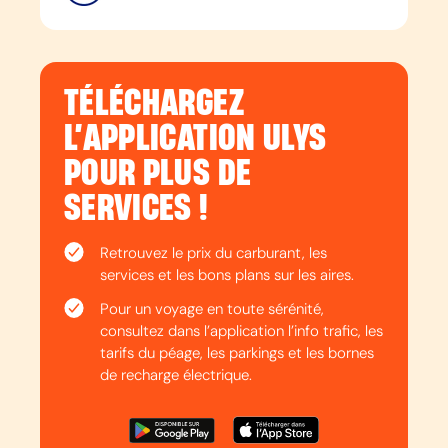
TÉLÉCHARGEZ
L’APPLICATION ULYS
POUR PLUS DE
SERVICES !
Retrouvez le prix du carburant, les
services et les bons plans sur les aires.
Pour un voyage en toute sérénité,
consultez dans l’application l’info trafic, les
tarifs du péage, les parkings et les bornes
de recharge électrique.