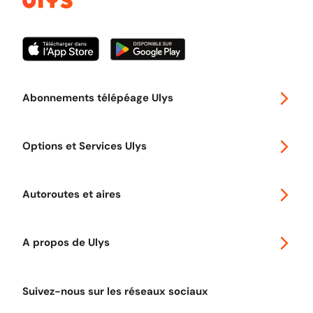
Abonnements télépéage Ulys
Special 30
Options et Services Ulys
Abonnements à remise
Voyager en Europe
Promo télépéage Ulys
Autoroutes et aires
Télépéage poids lourds
Classic 2 roues
Autoroutes en France
Ulys Free
A propos de Ulys
Tout comprendre sur le péage en flux libre
Devenir partenaire
Qui sommes-nous ?
Tout comprendre sur l'utilisation des Chèques-Vacances
Suivez-nous sur les réseaux sociaux
Aide et Contact