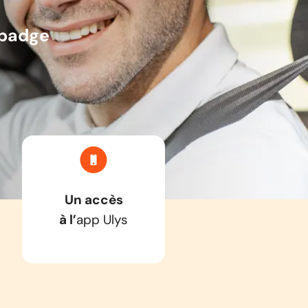
r badge
Un accès
à l’
app Ulys