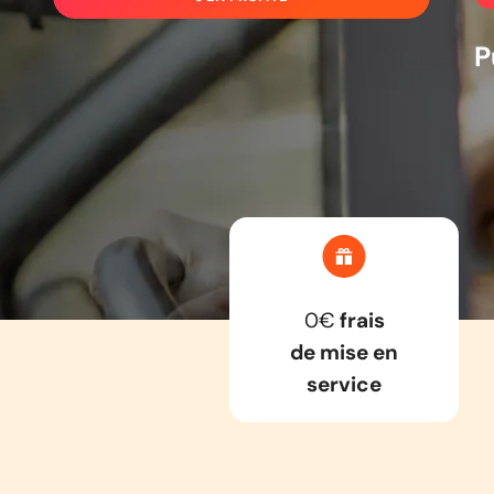
P
0€
frais
de mise en
service