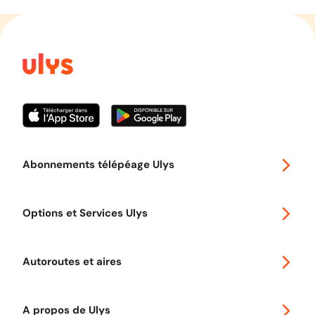
Abonnements télépéage Ulys
Special 30
Options et Services Ulys
Abonnements à remise
Voyager en Europe
Promo télépéage Ulys
Autoroutes et aires
Télépéage poids lourds
Classic 2 roues
Autoroutes en France
Ulys Free
A propos de Ulys