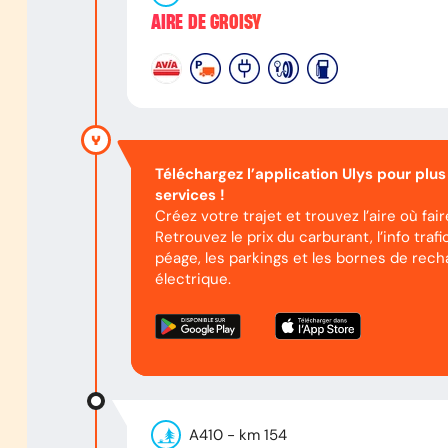
AIRE DE GROISY
Téléchargez l’application Ulys pour plus
services !
Créez votre trajet et trouvez l’aire où fai
Retrouvez le prix du carburant, l’info trafic
péage, les parkings et les bornes de rech
électrique.
A410
- km
154