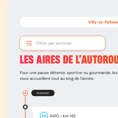
Scientrier
-
Villy-le-Pelloux
Villy-le-Pellou
Filtrer par services
LES AIRES DE L’AUTORO
Pour une pause détente, sportive ou gourmande, les 
vous accueillent tout au long de l’année
Scientrier
A410
- km
145