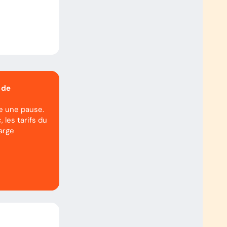
 de
re une pause.
, les tarifs du
arge