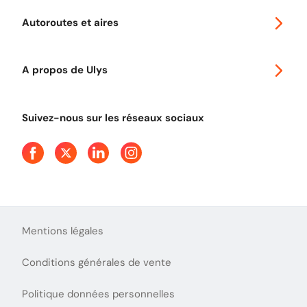
Voyager en Europe
Promo télépéage Ulys
Autoroutes et aires
Télépéage poids lourds
Classic 2 roues
Autoroutes en France
Ulys Free
A propos de Ulys
Tout comprendre sur le péage en flux libre
Devenir partenaire
Qui sommes-nous ?
Tout comprendre sur l'utilisation des Chèques-Vacances
Suivez-nous sur les réseaux sociaux
Aide et Contact
Presse
Découvrez le podcast d'Ulys !
Mentions légales
Conditions générales de vente
Politique données personnelles