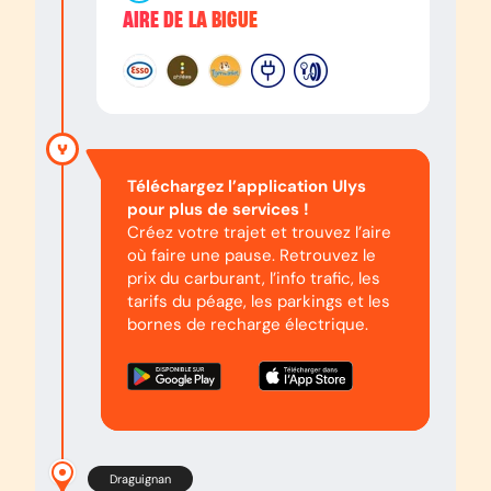
AIRE DE LA BIGUE
Téléchargez l’application Ulys
pour plus de services !
Créez votre trajet et trouvez l’aire
où faire une pause. Retrouvez le
prix du carburant, l’info trafic, les
tarifs du péage, les parkings et les
bornes de recharge électrique.
Draguignan