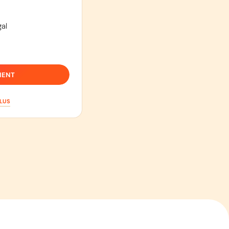
al
IENT
PLUS