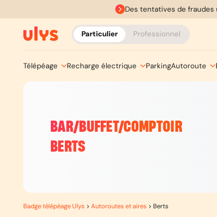
Des tentatives de fraudes 
Particulier
Professionnel
Télépéage
Recharge électrique
Parking
Autoroute
BAR/BUFFET/COMPTOIR
BERTS
Badge télépéage Ulys
>
Autoroutes et aires
>
Berts