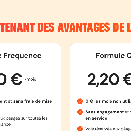
NTENANT DES AVANTAGES DE
e Frequence
Formule C
90 €
2,20 
/mois
ent
et
sans frais de mise
0 € les mois non util
Sans engagement
et
ux péages sur toutes les
en service
rance
Voie réservée aux péage