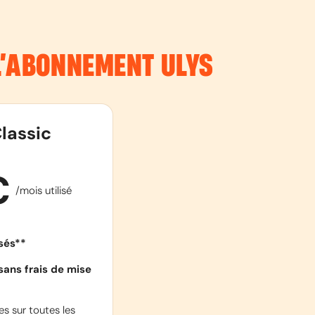
 L’ABONNEMENT
ULYS
lassic
€
/mois utilisé
isés**
sans frais de mise
s sur toutes les