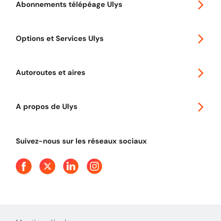
Abonnements télépéage Ulys
Special 30
Options et Services Ulys
Abonnements à remise
Voyager en Europe
Promo télépéage Ulys
Autoroutes et aires
Télépéage poids lourds
Classic 2 roues
Autoroutes en France
Ulys Free
A propos de Ulys
Tout comprendre sur le péage en flux libre
Devenir partenaire
Qui sommes-nous ?
Tout comprendre sur l'utilisation des Chèques-Vacances
Suivez-nous sur les réseaux sociaux
Aide et Contact
Presse
Découvrez le podcast d'Ulys !