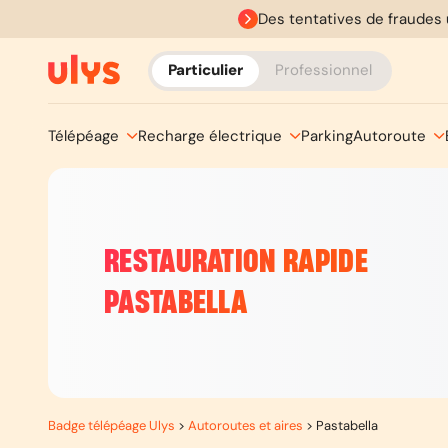
Des tentatives de fraudes 
Particulier
Professionnel
Télépéage
Recharge électrique
Parking
Autoroute
RESTAURATION RAPIDE
PASTABELLA
Badge télépéage Ulys
>
Autoroutes et aires
>
Pastabella