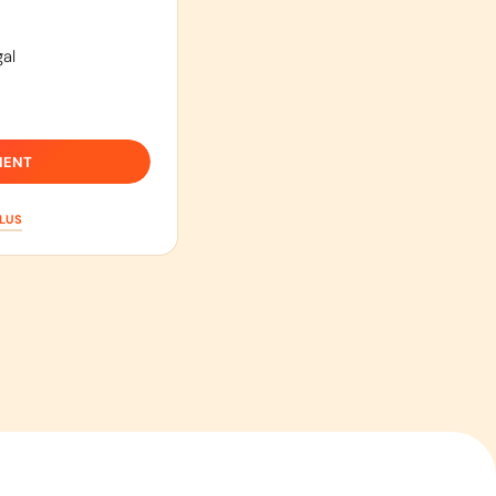
al
IENT
PLUS