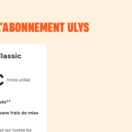
 L’ABONNEMENT
ULYS
lassic
€
/mois utilisé
isés**
sans frais de mise
s sur toutes les