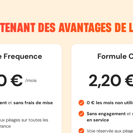
NTENANT DES AVANTAGES DE
e Frequence
Formule C
90 €
2,20 
/mois
ent
et
sans frais de mise
0 € les mois non util
Sans engagement
et
ux péages sur toutes les
en service
rance
Voie réservée aux péage